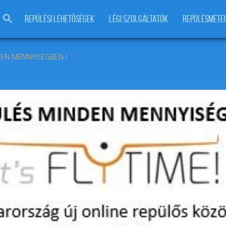
REPÜLÉSI LEHETŐSÉGEK
LÉGI SZOLGÁLTATÓK
REPÜLÉSMETE
DEN MENNYISÉGBEN !