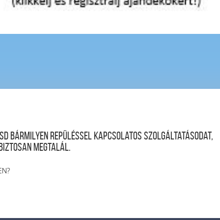
desd bármilyen repüléssel kapcsolatos szolgáltatásodat,
 biztosan megtalál.
EN?