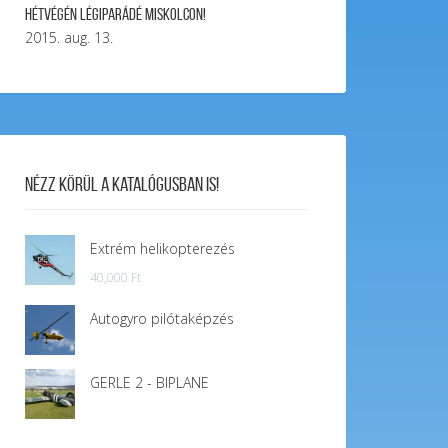
Hétvégén légiparádé Miskolcon!
2015. aug. 13.
Nézz körül a katalógusban is!
Extrém helikopterezés
40,000
Ft
Autogyro pilótaképzés
GERLE 2 - BIPLANE