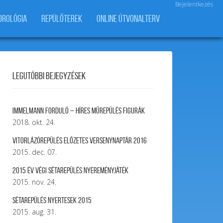
Bejelentkezés
OROLÓGIA
REPÜLŐTEREK
ONLINE ÚTVONALTERV
Legutóbbi bejegyzések
Immelmann forduló – Híres Műrepülés Figurák
2018. okt. 24.
Vitorlázórepülés ELŐZETES VERSENYNAPTÁR 2016
2015. dec. 07.
2015 év végi sétarepülés nyereményjáték
2015. nov. 24.
Sétarepülés nyertesek 2015
2015. aug. 31.