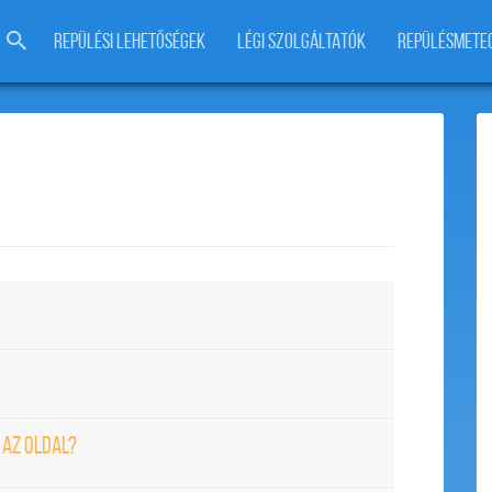
REPÜLÉSI LEHETŐSÉGEK
LÉGI SZOLGÁLTATÓK
REPÜLÉSMETE
 AZ OLDAL?