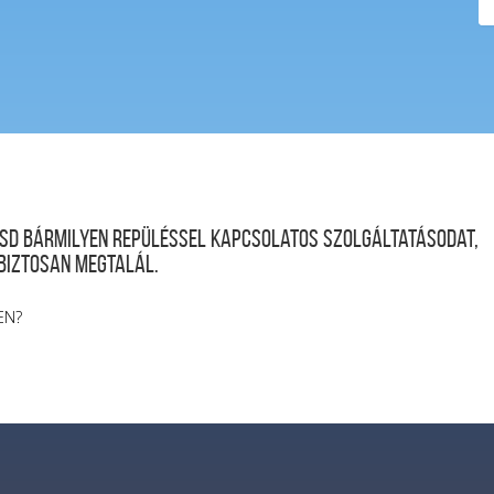
desd bármilyen repüléssel kapcsolatos szolgáltatásodat,
 biztosan megtalál.
EN?