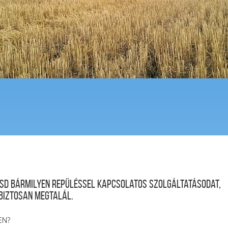
desd bármilyen repüléssel kapcsolatos szolgáltatásodat,
 biztosan megtalál.
EN?