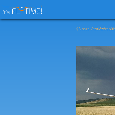
Keresés:
Vissza Vitorlázórepü