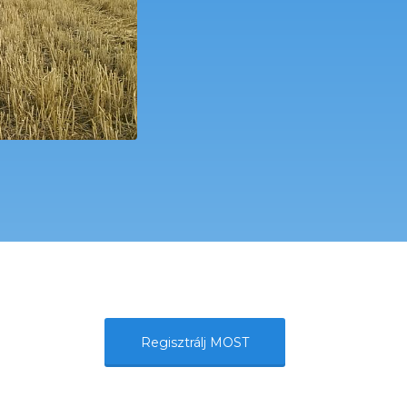
Regisztrálj MOST