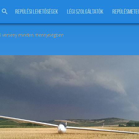
REPÜLÉSI LEHETŐSÉGEK
LÉGI SZOLGÁLTATÓK
REPÜLÉSMETE
lő verseny minden mennyiségben