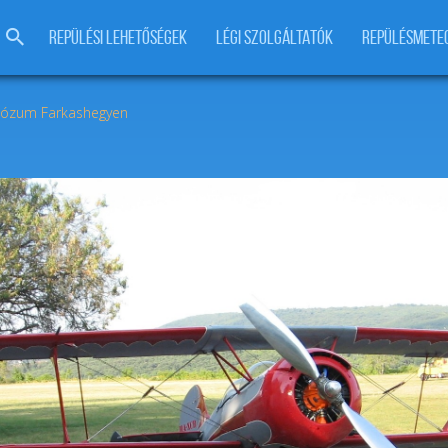
REPÜLÉSI LEHETŐSÉGEK
LÉGI SZOLGÁLTATÓK
REPÜLÉSMETE
riózum Farkashegyen