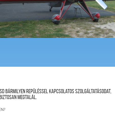
desd bármilyen repüléssel kapcsolatos szolgáltatásodat,
 biztosan megtalál.
EN?