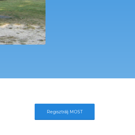
Regisztrálj MOST