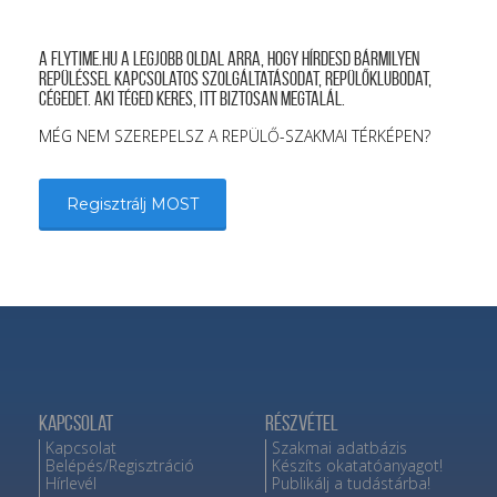
A FLYTIME.HU a legjobb oldal arra, hogy hírdesd bármilyen
repüléssel kapcsolatos szolgáltatásodat, repülőklubodat,
cégedet. Aki téged keres, itt biztosan megtalál.
MÉG NEM SZEREPELSZ A REPÜLŐ-SZAKMAI TÉRKÉPEN?
Regisztrálj MOST
Kapcsolat
Részvétel
Kapcsolat
Szakmai adatbázis
Belépés/Regisztráció
Készíts okatatóanyagot!
Hírlevél
Publikálj a tudástárba!