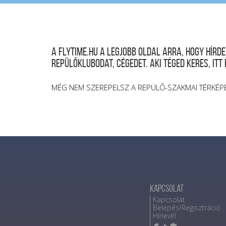
A FLYTIME.HU a legjobb oldal arra, hogy hír
repülőklubodat, cégedet. Aki téged keres, itt
MÉG NEM SZEREPELSZ A REPÜLŐ-SZAKMAI TÉRKÉP
Kapcsolat
Kapcsolat
Belépés/Regisztráció
Hírlevél