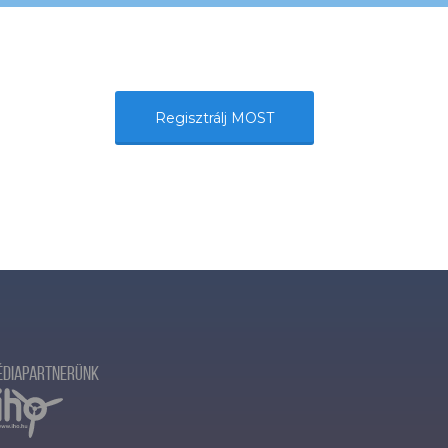
Regisztrálj MOST
édiapartnerünk