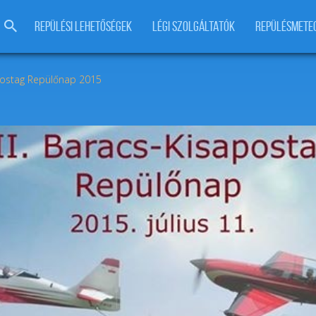
REPÜLÉSI LEHETŐSÉGEK
LÉGI SZOLGÁLTATÓK
REPÜLÉSMETE
postag Repülőnap 2015