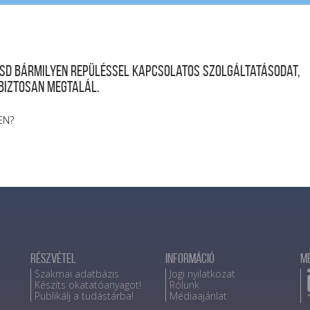
desd bármilyen repüléssel kapcsolatos szolgáltatásodat,
 biztosan megtalál.
EN?
Részvétel
Információ
M
Szakmai adatbázis
Jogi nyilatkozat
Készíts okatatóanyagot!
Rólunk
Publikálj a tudástárba!
Médiaajánlat