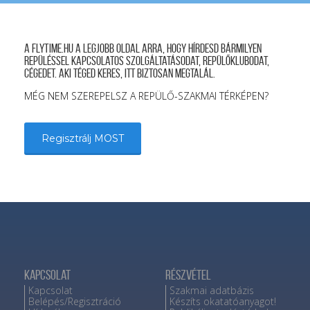
A FLYTIME.HU a legjobb oldal arra, hogy hírdesd bármilyen
repüléssel kapcsolatos szolgáltatásodat, repülőklubodat,
cégedet. Aki téged keres, itt biztosan megtalál.
MÉG NEM SZEREPELSZ A REPÜLŐ-SZAKMAI TÉRKÉPEN?
Regisztrálj MOST
Kapcsolat
Részvétel
Kapcsolat
Szakmai adatbázis
Belépés/Regisztráció
Készíts okatatóanyagot!