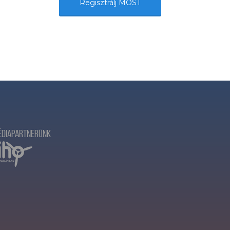
Regisztrálj MOST
édiapartnerünk