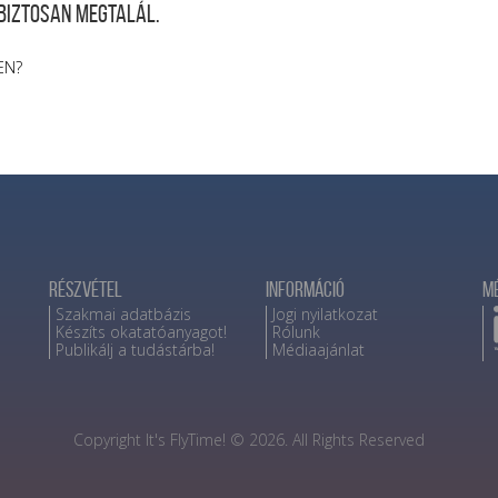
 biztosan megtalál.
EN?
Részvétel
Információ
M
Szakmai adatbázis
Jogi nyilatkozat
Készíts okatatóanyagot!
Rólunk
Publikálj a tudástárba!
Médiaajánlat
Copyright It's FlyTime! © 2026. All Rights Reserved