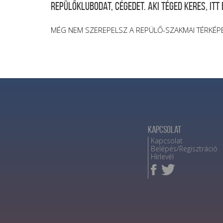
repülőklubodat, cégedet. Aki téged keres, itt
MÉG NEM SZEREPELSZ A REPÜLŐ-SZAKMAI TÉRKÉP
Kapcsolat
Kapcsolat
Belépés/Regisztráció
Hírlevél