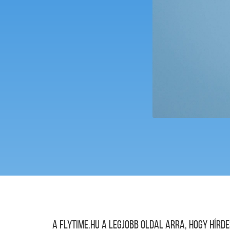
A FLYTIME.HU a legjobb oldal arra, hogy hír