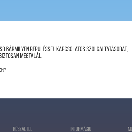
desd bármilyen repüléssel kapcsolatos szolgáltatásodat,
 biztosan megtalál.
EN?
Részvétel
Információ
M