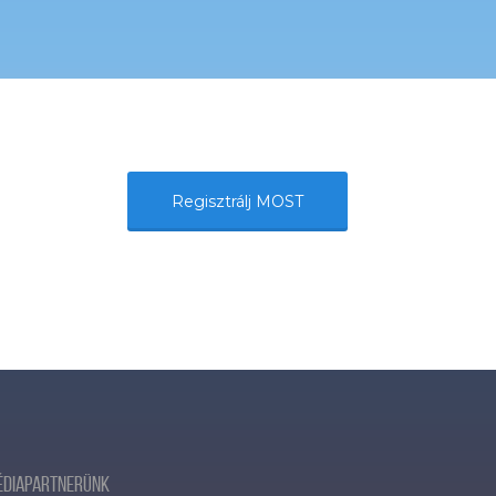
Regisztrálj MOST
édiapartnerünk