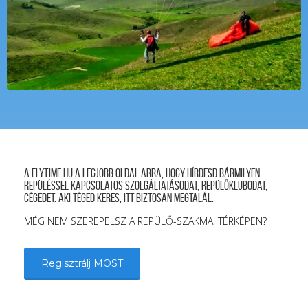
A FLYTIME.HU a legjobb oldal arra, hogy hírdesd bármilyen
repüléssel kapcsolatos szolgáltatásodat, repülőklubodat,
cégedet. Aki téged keres, itt biztosan megtalál.
MÉG NEM SZEREPELSZ A REPÜLŐ-SZAKMAI TÉRKÉPEN?
Regisztrálj MOST