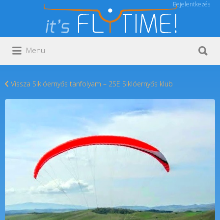
Bejelentkezés
Keresés:
Keresés:
Menu
Vissza Siklóernyős tanfolyam – 2SE Siklóernyős klub