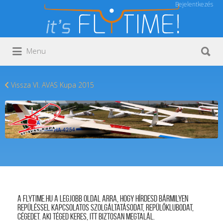
Bejelentkezés
Keresés:
Keresés:
Menu
Vissza VI. AVAS Kupa 2015
A FLYTIME.HU a legjobb oldal arra, hogy hírdesd bármilyen
repüléssel kapcsolatos szolgáltatásodat, repülőklubodat,
cégedet. Aki téged keres, itt biztosan megtalál.