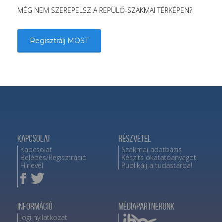
MÉG NEM SZEREPELSZ A REPÜLŐ-SZAKMAI TÉRKÉPEN?
Regisztrálj MOST
Kapcsolat
Részvétel
Kapcsolat
Szakmai adatbázis
Belépés/Regisztráció
Készíts okatatóanyagot!
Hírlevél
Publikálj a tudástárba!
Információ
Médiapartnerünk
Jogi nyilatkozat