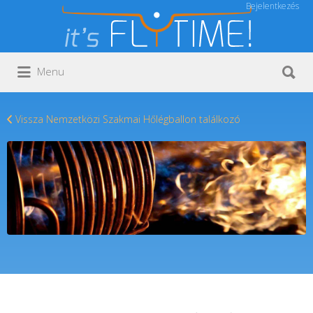
Bejelentkezés
Keresés:
Keresés:
Menu
Vissza Nemzetközi Szakmai Hőlégballon találkozó