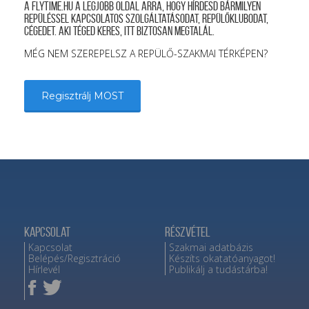
A FLYTIME.HU a legjobb oldal arra, hogy hírdesd bármilyen
repüléssel kapcsolatos szolgáltatásodat, repülőklubodat,
cégedet. Aki téged keres, itt biztosan megtalál.
MÉG NEM SZEREPELSZ A REPÜLŐ-SZAKMAI TÉRKÉPEN?
Regisztrálj MOST
Kapcsolat
Részvétel
Kapcsolat
Szakmai adatbázis
Belépés/Regisztráció
Készíts okatatóanyagot!
Hírlevél
Publikálj a tudástárba!