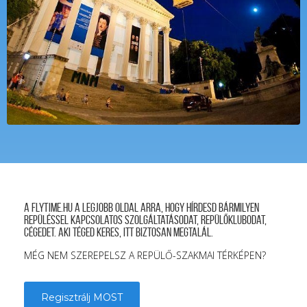
A FLYTIME.HU a legjobb oldal arra, hogy hírdesd bármilyen
repüléssel kapcsolatos szolgáltatásodat, repülőklubodat,
cégedet. Aki téged keres, itt biztosan megtalál.
MÉG NEM SZEREPELSZ A REPÜLŐ-SZAKMAI TÉRKÉPEN?
Regisztrálj MOST