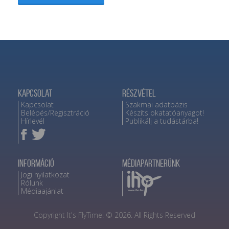
Kapcsolat
Részvétel
Kapcsolat
Szakmai adatbázis
Belépés/Regisztráció
Készíts okatatóanyagot!
Hírlevél
Publikálj a tudástárba!
Információ
Médiapartnerünk
Jogi nyilatkozat
Rólunk
Médiaajánlat
Copyright It's FlyTime! © 2026. All Rights Reserved