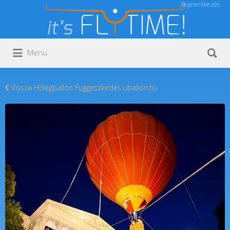
Bejelentkezés
Keresés:
Keresés:
Menu
Vissza Hőlégballon Függeszkedés uballon.hu