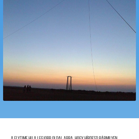
A FLYTIME.HU a legjobb oldal arra, hogy hírdesd bármilyen