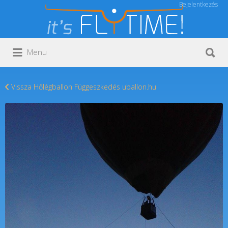
Bejelentkezés
Keresés:
Keresés:
Menu
Vissza Hőlégballon Függeszkedés uballon.hu