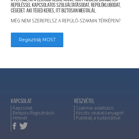
repüléssel kapcsolatos szolgáltatásodat, repülőklubodat,
cégedet. Aki téged keres, itt biztosan megtalál.
MÉG NEM SZEREPELSZ A REPÜLŐ-SZAKMAI TÉRKÉPEN?
Regisztrálj MOST
Kapcsolat
Részvétel
Kapcsolat
Szakmai adatbázis
Belépés/Regisztráció
Készíts okatatóanyagot!
Hírlevél
Publikálj a tudástárba!