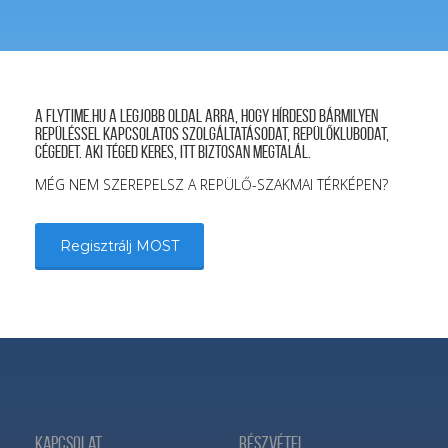
A FLYTIME.HU a legjobb oldal arra, hogy hírdesd bármilyen
repüléssel kapcsolatos szolgáltatásodat, repülőklubodat,
cégedet. Aki téged keres, itt biztosan megtalál.
MÉG NEM SZEREPELSZ A REPÜLŐ-SZAKMAI TÉRKÉPEN?
Regisztrálj MOST
Kapcsolat
Részvétel