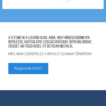
A FLYTIME.HU a legjobb oldal arra, hogy hírdesd bármilyen
repüléssel kapcsolatos szolgáltatásodat, repülőklubodat,
cégedet. Aki téged keres, itt biztosan megtalál.
MÉG NEM SZEREPELSZ A REPÜLŐ-SZAKMAI TÉRKÉPEN?
Regisztrálj MOST