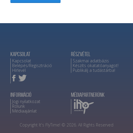
Kapcsolat
Részvétel
Kapcsolat
Szakmai adatbázis
Belépés/Regisztráció
Készíts okatatóanyagot!
Hírlevél
Publikálj a tudástárba!
Információ
Médiapartnerünk
Jogi nyilatkozat
Rólunk
Médiaajánlat
Copyright It's FlyTime! © 2026. All Rights Reserved