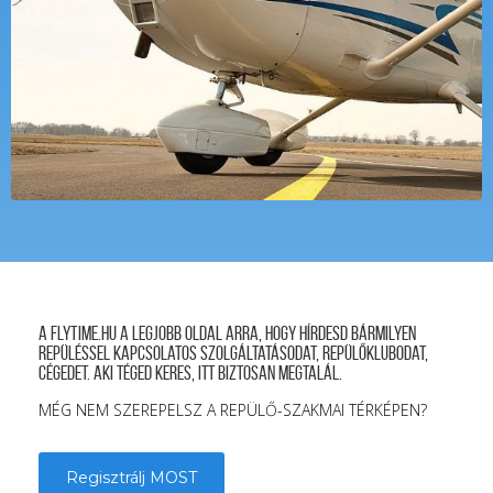
A FLYTIME.HU a legjobb oldal arra, hogy hírdesd bármilyen
repüléssel kapcsolatos szolgáltatásodat, repülőklubodat,
cégedet. Aki téged keres, itt biztosan megtalál.
MÉG NEM SZEREPELSZ A REPÜLŐ-SZAKMAI TÉRKÉPEN?
Regisztrálj MOST