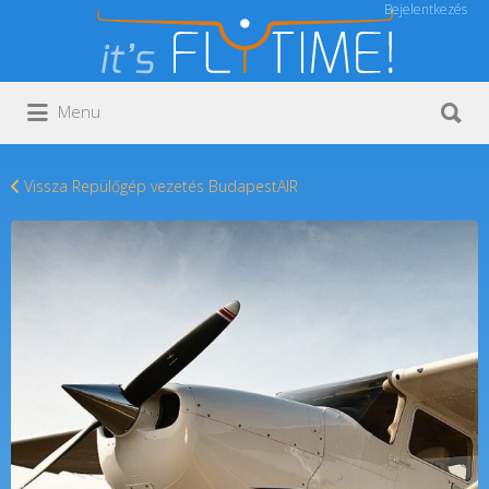
Bejelentkezés
Keresés:
Keresés:
Menu
Vissza Repülőgép vezetés BudapestAIR