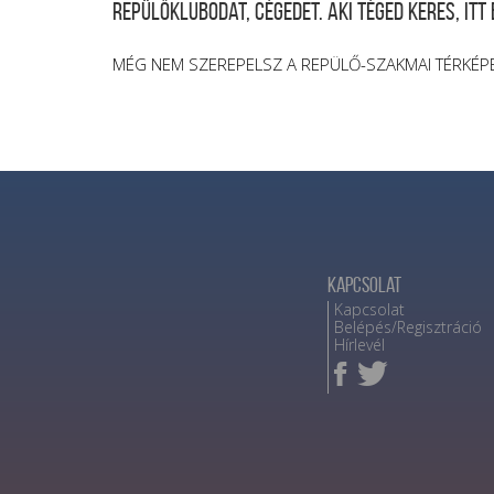
repülőklubodat, cégedet. Aki téged keres, itt
MÉG NEM SZEREPELSZ A REPÜLŐ-SZAKMAI TÉRKÉP
Kapcsolat
Kapcsolat
Belépés/Regisztráció
Hírlevél