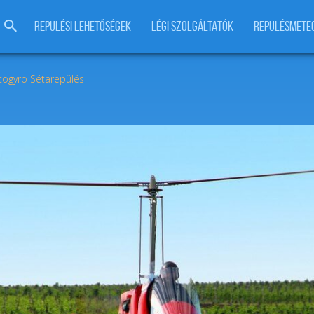
REPÜLÉSI LEHETŐSÉGEK
LÉGI SZOLGÁLTATÓK
REPÜLÉSMETE
togyro Sétarepülés