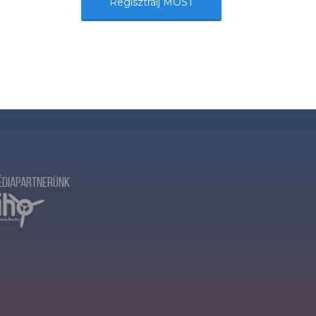
Regisztrálj MOST
édiapartnerünk