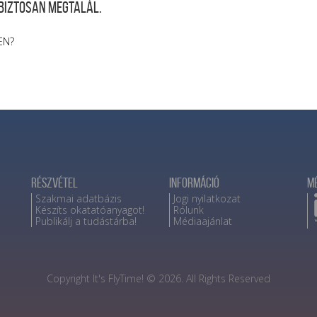
 biztosan megtalál.
EN?
Részvétel
Információ
M
Szakmai adatbázis
Jogi nyilatkozat
Készíts okatatóanyagot!
Rólunk
Publikálj a tudástárba!
Médiaajánlat
Copyright It's FlyTime! © 2026. All Rights Reserved