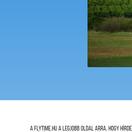
A FLYTIME.HU a legjobb oldal arra, hogy hír