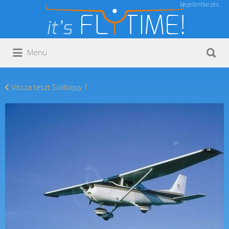
Bejelentkezés
Keresés:
Keresés:
Menu
Vissza teszt Soliloquy 1