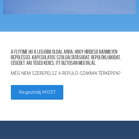
A FLYTIME.HU a legjobb oldal arra, hogy hírdesd bármilyen
repüléssel kapcsolatos szolgáltatásodat, repülőklubodat,
cégedet. Aki téged keres, itt biztosan megtalál.
MÉG NEM SZEREPELSZ A REPÜLŐ-SZAKMAI TÉRKÉPEN?
Regisztrálj MOST