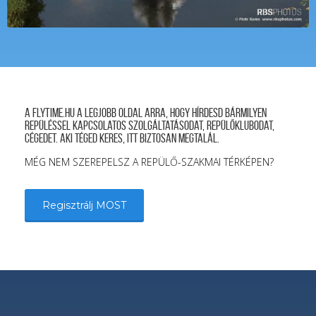
A FLYTIME.HU a legjobb oldal arra, hogy hírdesd bármilyen
repüléssel kapcsolatos szolgáltatásodat, repülőklubodat,
cégedet. Aki téged keres, itt biztosan megtalál.
MÉG NEM SZEREPELSZ A REPÜLŐ-SZAKMAI TÉRKÉPEN?
Regisztrálj MOST