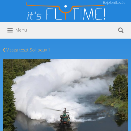
Bejelentkezés
Keresés:
Keresés:
Menu
Vissza teszt Soliloquy 1