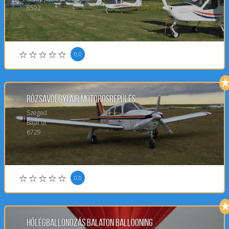
8592
0.0
Rózsavölgyi Air Motorosrepülés
Szeged
Bajai út
6729
0.0
Hőlégballonozás Balaton Ballooning