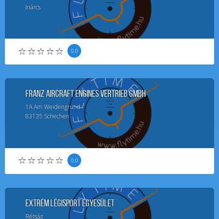
Inárcs
0.0
FRANZ Aircraft Engines Vertrieb GmbH
1A
Am Weidengrund
83135
Schechen
0.0
Extrém Légisport Egyesület
Rétság