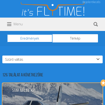
Bejelentkezés
Keresés:
Keresés:
Menu
Eredmények
Térkép
Szűrő váltás
126
Találat a következőre
Star Airline Kft.
Budakeszi
2092