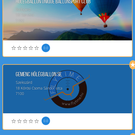
Hőlégballon Unique Ballonsport Club
Budapest
16
Tas utca
1192
0.0
Gemenc Hőlégballon SE
Szekszárd
18
Kőrösi Csoma Sándor utca
7100
0.0