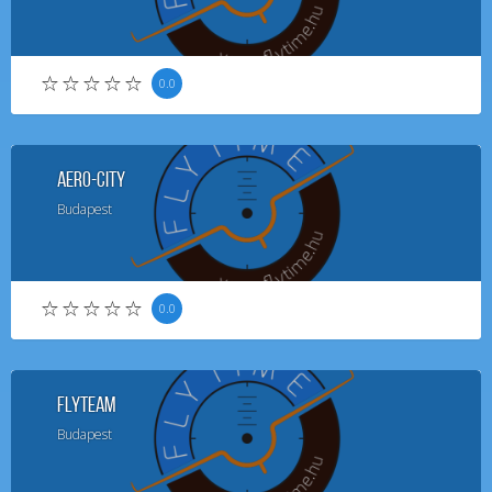
0.0
Aero-City
Budapest
0.0
FlyTeam
Budapest