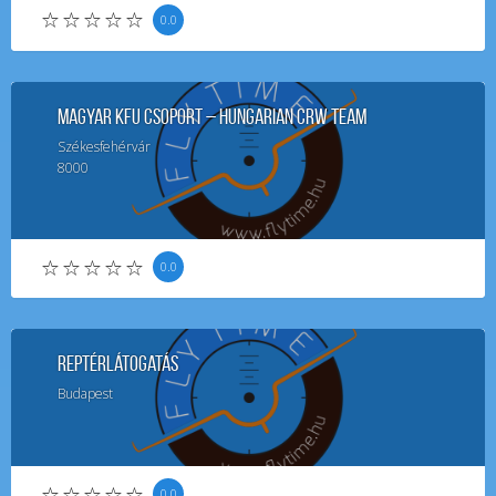
0.0
Magyar KFU Csoport – Hungarian CRW Team​
Székesfehérvár
8000
0.0
Reptérlátogatás
Budapest
0.0