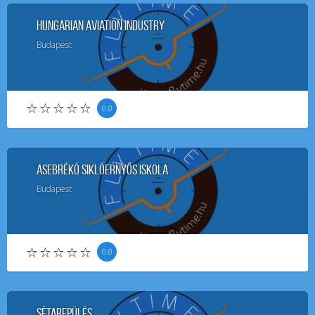
Hungarian Aviation Industry
Budapest
0.0
AseBrékó Siklóernyős Iskola
Budapest
0.0
Sétarepülés