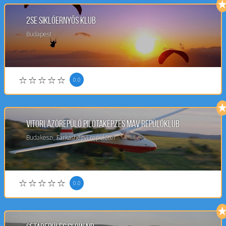
2SE Siklóernyős klub
Budapest
0.0
Vitorlázórepülő pilótaképzés MÁV Repülőklub
Budakeszi, Farkashegyi repülőtér
0.0