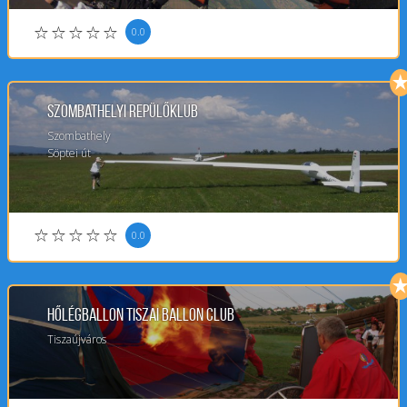
0.0
Szombathelyi Repülőklub
Szombathely
Söptei út
0.0
Hőlégballon Tiszai Ballon Club
Tiszaújváros