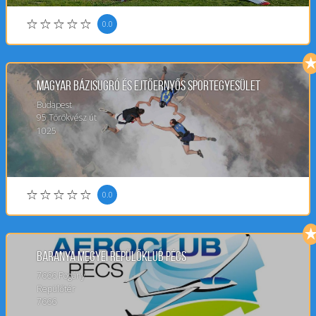
0.0
Magyar Bázisugró és Ejtőernyős Sportegyesület
Budapest
95
Törökvész út
1025
0.0
Baranya megyei repülőklub Pécs
7666 Pogány
Repülőtér
7666