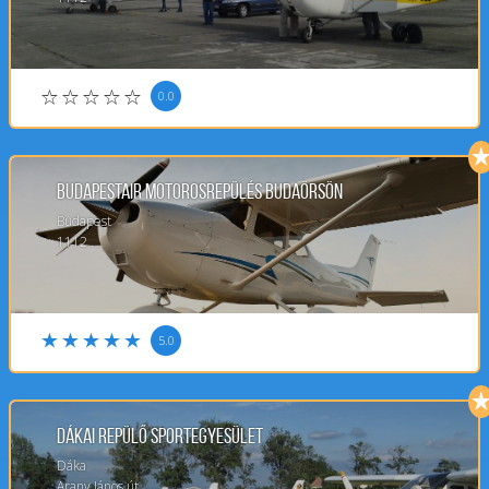
0.0
BudapestAIR Motorosrepülés Budaörsön
Budapest
1112
5.0
Dákai Repülő Sportegyesület
Dáka
Arany János út