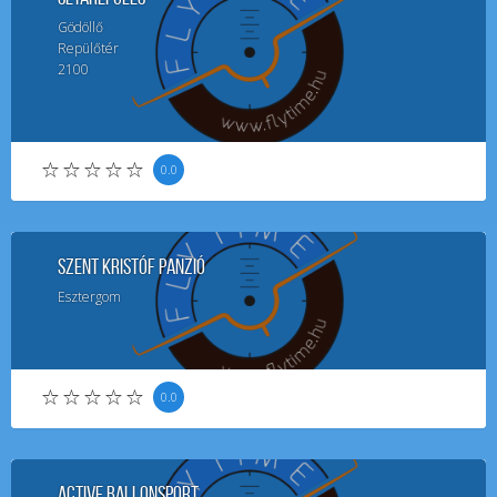
Gödöllő
Repülőtér
2100
0.0
SZENT KRISTÓF PANZIÓ
Esztergom
0.0
Active Ballonsport