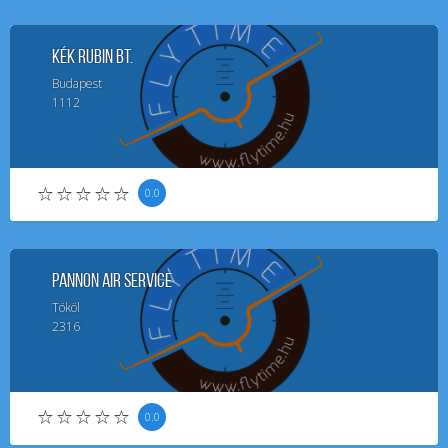
Kék Rubin Bt.
Budapest
1112
0.0
Pannon Air Service
Tököl
2316
0.0