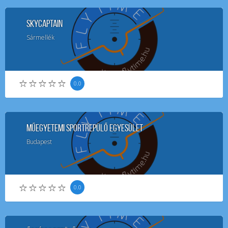
SkyCaptain
Sármellék
0.0
Műegyetemi Sportrepülő Egyesület
Budapest
0.0