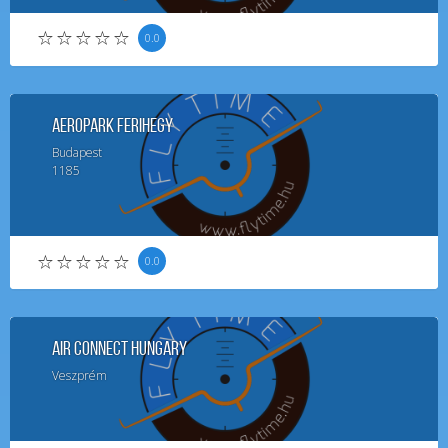
0.0
Aeropark Ferihegy
Budapest
1185
0.0
Air Connect Hungary
Veszprém