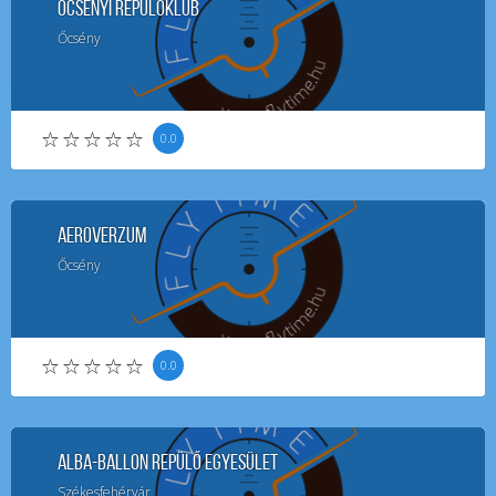
Őcsényi Repülőklub
Őcsény
0.0
Aeroverzum
Őcsény
0.0
Alba-Ballon Repülő Egyesület
Székesfehérvár