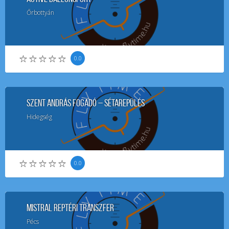
Őrbottyán
0.0
Szent András Fogadó – Sétarepülés
Hidegség
0.0
Mistral Reptéri Transzfer
Pécs