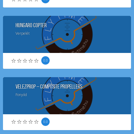
Hungaro Copter
Verpelét
0.0
VelezProp – Composite Propellers
Fonyód
0.0