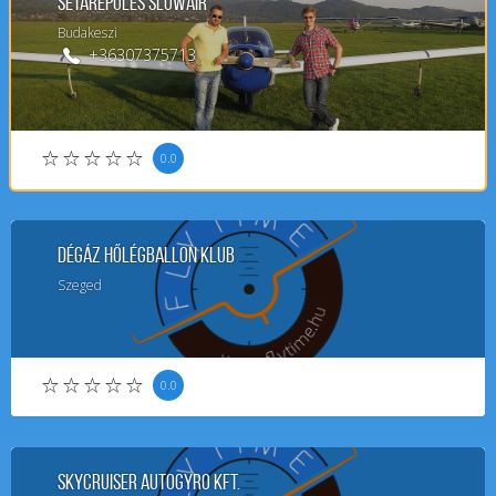
Sétarepülés SlowAir
Budakeszi
+36307375713
0.0
Dégáz Hőlégballon Klub
Szeged
0.0
SkyCruiser Autogyro Kft.