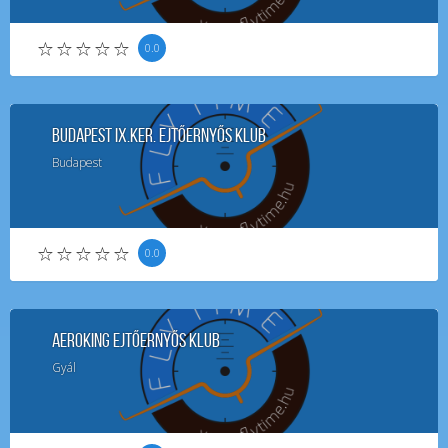
0.0
Budapest IX.ker. Ejtőernyős Klub
Budapest
0.0
Aeroking Ejtőernyős Klub
Gyál