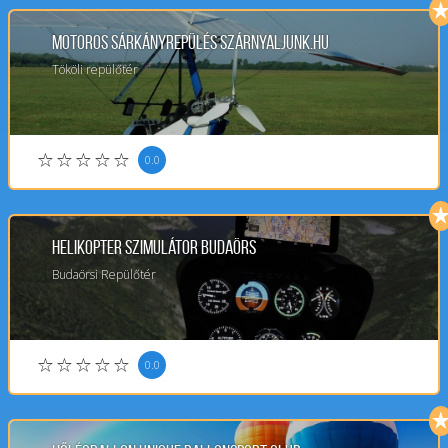
Motoros Sárkányrepülés Szárnyaljunk.hu
Tököli repülőtér
0.0
Helikopter Szimulátor Budaörs
Budaörsi Repülőtér
0.0