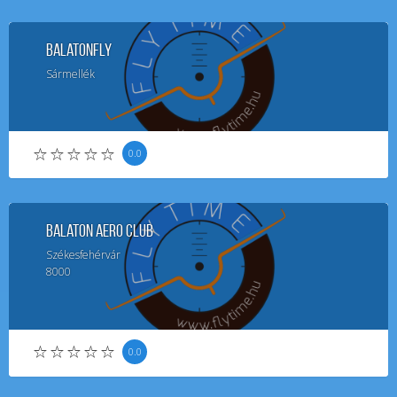
BalatonFly
Sármellék
0.0
Balaton Aero Club
Székesfehérvár
8000
0.0