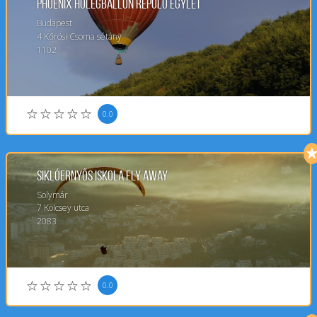
Phoenix Hőlégballon Repülő Egylet
Budapest
4
Kőrösi Csoma sétány
1102
0.0
Siklóernyős Iskola Fly Away
Solymár
7
Kölcsey utca
2083
0.0