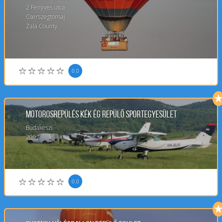
2
Fenyves utca
Cserszegtomaj
Zala County
0.0
Motorosrepülés Kék Ég Repülő Sportegyesület
Budakeszi
2092
0.0