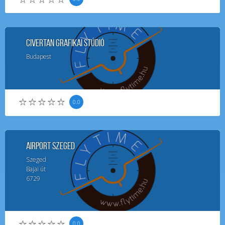
Civertan Grafikai Stúdió
Budapest
0.0
Airport Szeged
Szeged
Bajai út
6729
0.0