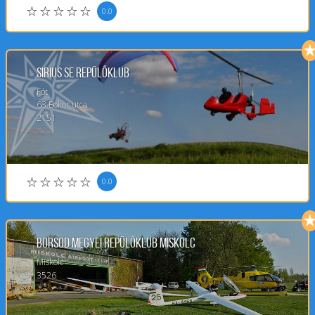
0.0
Sirius SE repülőklub
Fót
68
Bokor utca
2151
0.0
Borsod Megyei Repülőklub Miskolc
Miskolc
3526