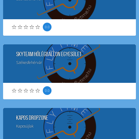
0.0
SkyTeam Hőlégballon Egyesület
Székesfehérvár
0.0
Kapos DropZone
Kaposújlak