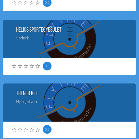
0.0
Helios Sportegyesület
Szolnok
0.0
Tréner Kft.
Nyíregyháza
0.0