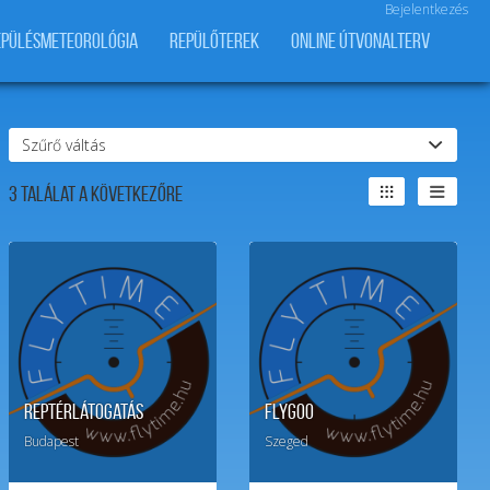
Bejelentkezés
EPÜLÉSMETEOROLÓGIA
REPÜLŐTEREK
ONLINE ÚTVONALTERV
Szűrő váltás
3
Találat a következőre
Reptérlátogatás
FlyGoo
Budapest
Szeged