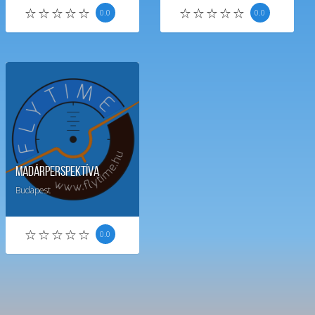
0.0
0.0
Madárperspektíva
Budapest
0.0