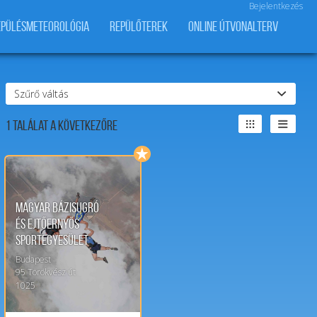
Bejelentkezés
EPÜLÉSMETEOROLÓGIA
REPÜLŐTEREK
ONLINE ÚTVONALTERV
Szűrő váltás
1
Találat a következőre
Magyar Bázisugró
és Ejtőernyős
Sportegyesület
Budapest
95
Törökvész út
1025