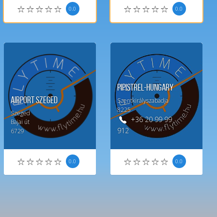
0.0
0.0
Pipistrel-Hungary
Airport Szeged
Szentkirályszabadja
8225
Szeged
+36 20 99 99
Bajai út
912
6729
0.0
0.0