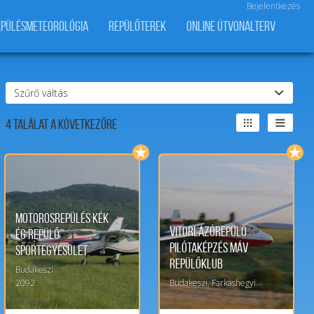
Bejelentkezés
EPÜLÉSMETEOROLÓGIA
REPÜLŐTEREK
ONLINE ÚTVONALTERV
Szűrő váltás
4
Találat a következőre
Motorosrepülés Kék
Vitorlázórepülő
Ég Repülő
pilótaképzés MÁV
Sportegyesület
Repülőklub
Budakeszi
Budakeszi, Farkashegyi repülőtér
2092