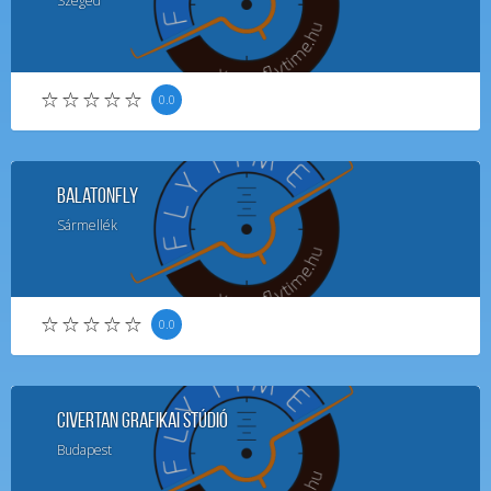
Szeged
0.0
BalatonFly
Sármellék
0.0
Civertan Grafikai Stúdió
Budapest