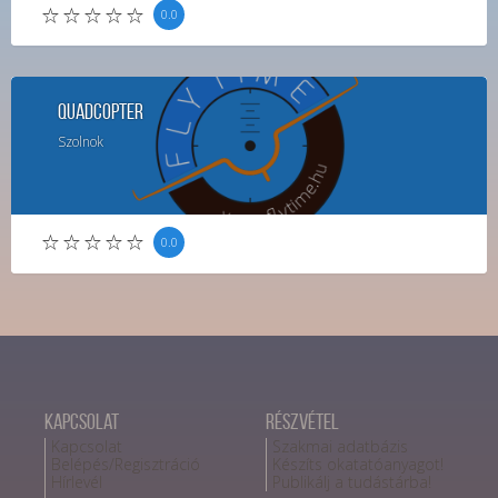
0.0
QuadCopter
Szolnok
0.0
Kapcsolat
Részvétel
Kapcsolat
Szakmai adatbázis
Belépés/Regisztráció
Készíts okatatóanyagot!
Hírlevél
Publikálj a tudástárba!