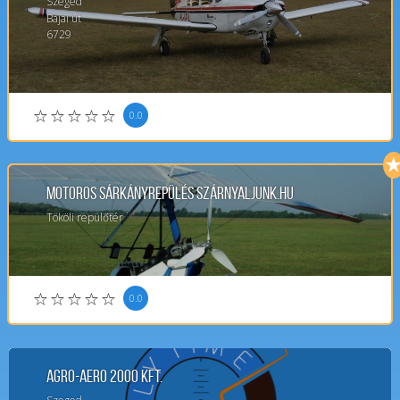
Szeged
Bajai út
6729
0.0
Motoros Sárkányrepülés Szárnyaljunk.hu
Tököli repülőtér
0.0
Agro-Aero 2000 Kft.