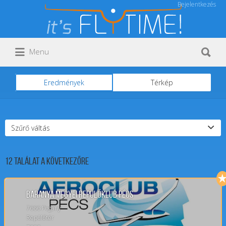
Bejelentkezés
Keresés:
Keresés:
Menu
Eredmények
Térkép
Szűrő váltás
12
Találat a következőre
Baranya megyei repülőklub Pécs
7666 Pogány
Repülőtér