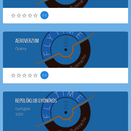
0.0
Aeroverzum
Őcsény
0.0
Repülőklub Gyöngyös
Gyöngyös
3200