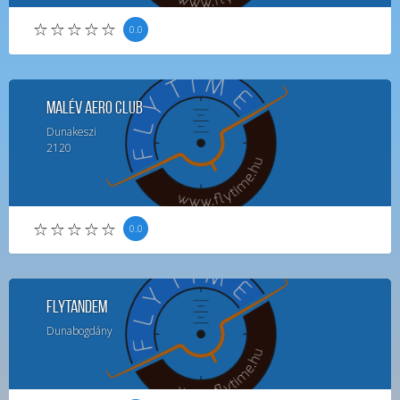
0.0
Malév Aero Club
Dunakeszi
2120
0.0
FlyTandem
Dunabogdány