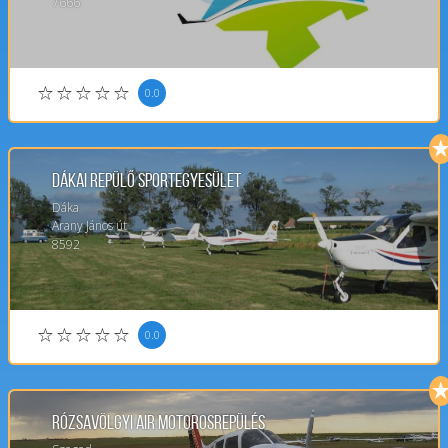
7666
0.0
Dákai Repülő Sportegyesület
Dáka
Arany János út
8592
0.0
Rózsavölgyi Air Motorosrepülés