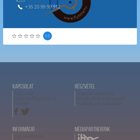
8225
+36 20 99 99 912
0.0
Kapcsolat
Részvétel
Kapcsolat
Szakmai adatbázis
Belépés/Regisztráció
Készíts okatatóanyagot!
Hírlevél
Publikálj a tudástárba!
Információ
Médiapartnerünk
Jogi nyilatkozat