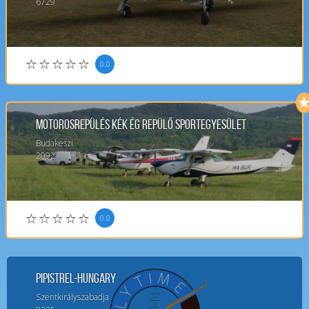
6729
0.0
Motorosrepülés Kék Ég Repülő Sportegyesület
Budakeszi
2092
0.0
Pipistrel-Hungary
Szentkirályszabadja