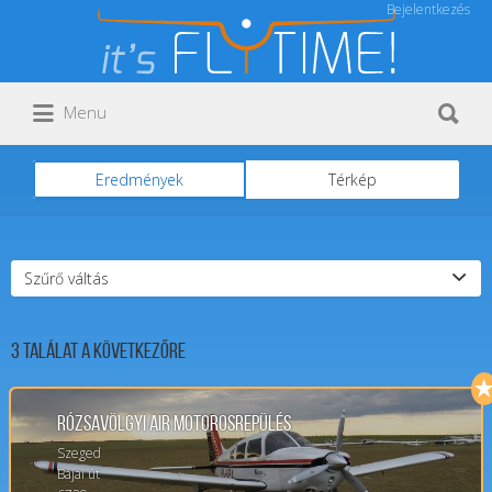
Bejelentkezés
Keresés:
Keresés:
Menu
Eredmények
Térkép
Szűrő váltás
3
Találat a következőre
Rózsavölgyi Air Motorosrepülés
Szeged
Bajai út