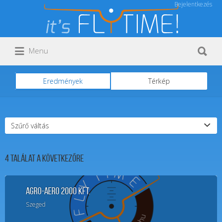
Bejelentkezés
Keresés:
Keresés:
Menu
Eredmények
Térkép
Szűrő váltás
4
Találat a következőre
Agro-Aero 2000 Kft.
Szeged