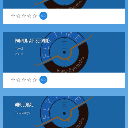
0.0
Pannon Air Service
Tököl
2316
0.0
AirGlobal
Tatabánya