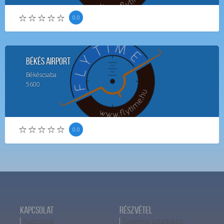
0.0
Békés Airport
Békéscsaba
5600
0.0
Kapcsolat
Részvétel
Kapcsolat
Szakmai adatbázis