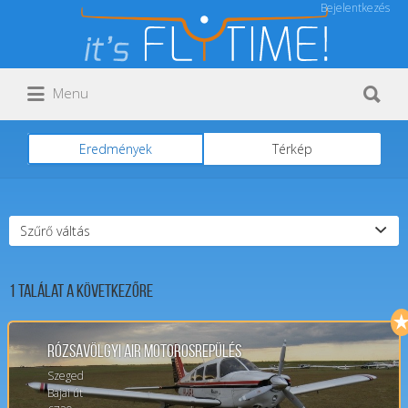
Bejelentkezés
Keresés:
Keresés:
Menu
Eredmények
Térkép
Szűrő váltás
1
Találat a következőre
Rózsavölgyi Air Motorosrepülés
Szeged
Bajai út