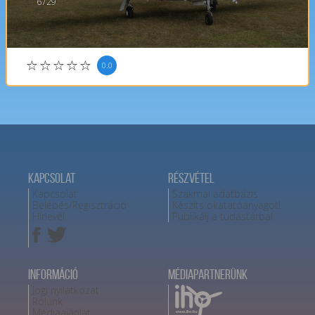
6729
0.0
Kapcsolat
Részvétel
Kapcsolat
Szakmai adatbázis
Belépés/Regisztráció
Készíts okatatóanyagot!
Hírlevél
Publikálj a tudástárba!
Információ
Médiapartnerünk
Jogi nyilatkozat
Rólunk
Médiaajánlat