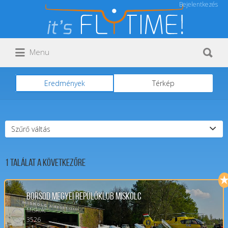
Bejelentkezés
Keresés:
Keresés:
Menu
Eredmények
Térkép
Szűrő váltás
1
Találat a következőre
Borsod Megyei Repülőklub Miskolc
Miskolc
3526