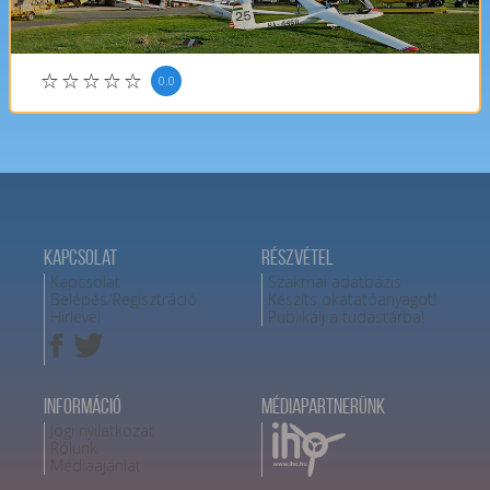
0.0
Kapcsolat
Részvétel
Kapcsolat
Szakmai adatbázis
Belépés/Regisztráció
Készíts okatatóanyagot!
Hírlevél
Publikálj a tudástárba!
Információ
Médiapartnerünk
Jogi nyilatkozat
Rólunk
Médiaajánlat