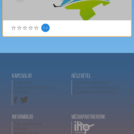
7666
0.0
Kapcsolat
Részvétel
Kapcsolat
Szakmai adatbázis
Belépés/Regisztráció
Készíts okatatóanyagot!
Hírlevél
Publikálj a tudástárba!
Információ
Médiapartnerünk
Jogi nyilatkozat
Rólunk
Médiaajánlat