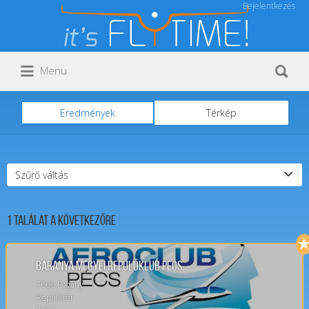
Bejelentkezés
Keresés:
Keresés:
Menu
Eredmények
Térkép
Szűrő váltás
1
Találat a következőre
Baranya megyei repülőklub Pécs
7666 Pogány
Repülőtér