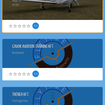
Bajai út
6729
0.0
CAVOK Aviation Training Kft.
Budapest
0.0
Tréner Kft.
Nyíregyháza