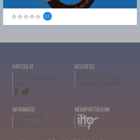
0.0
Kapcsolat
Részvétel
Kapcsolat
Szakmai adatbázis
Belépés/Regisztráció
Készíts okatatóanyagot!
Hírlevél
Publikálj a tudástárba!
Információ
Médiapartnerünk
Jogi nyilatkozat
Rólunk
Médiaajánlat