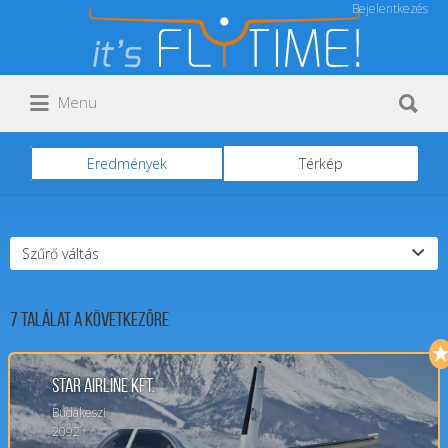
Bejelentkezés
Keresés:
Keresés:
Menu
Eredmények
Térkép
Szűrő váltás
7
Találat a következőre
Star Airline Kft.
Budakeszi
2092