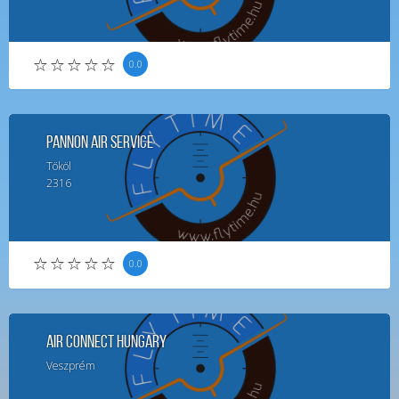
0.0
Pannon Air Service
Tököl
2316
0.0
Air Connect Hungary
Veszprém