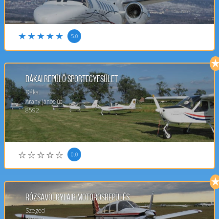
5.0
Dákai Repülő Sportegyesület
Dáka
Arany János út
8592
0.0
Rózsavölgyi Air Motorosrepülés
Szeged