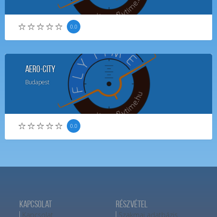
0.0
Aero-City
Budapest
0.0
Kapcsolat
Részvétel
Kapcsolat
Szakmai adatbázis