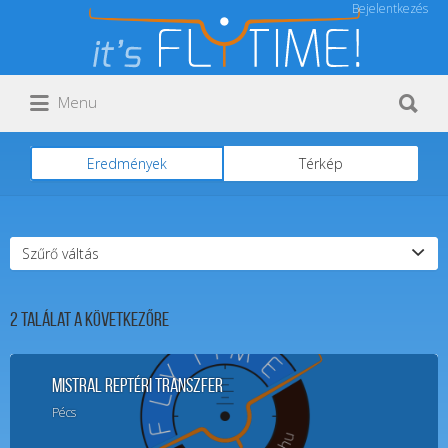
Bejelentkezés
Keresés:
Keresés:
Menu
Eredmények
Térkép
Szűrő váltás
2
Találat a következőre
Mistral Reptéri Transzfer
Pécs