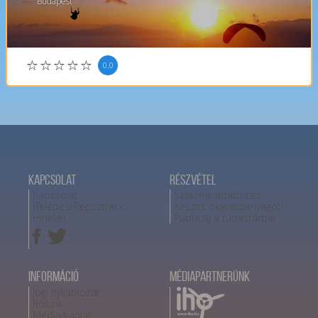
Budapest
0.0
Kapcsolat
Részvétel
Kapcsolat
Szakmai adatbázis
Belépés/Regisztráció
Készíts okatatóanyagot!
Hírlevél
Publikálj a tudástárba!
Információ
Médiapartnerünk
Jogi nyilatkozat
Rólunk
Médiaajánlat