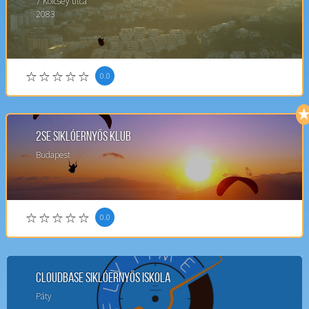
7
Kölcsey utca
2083
0.0
2SE Siklóernyős klub
Budapest
0.0
Cloudbase Siklóernyős Iskola
Páty