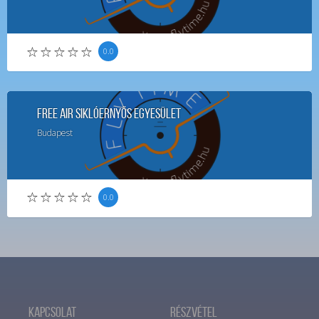
0.0
Free Air Siklóernyős Egyesület
Budapest
0.0
Kapcsolat
Részvétel