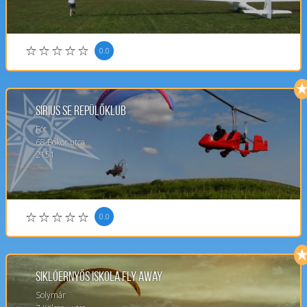
0.0
Sirius SE repülőklub
Fót
68
Bokor utca
2151
0.0
Siklóernyős Iskola Fly Away
Solymár