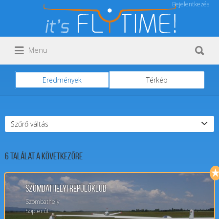
Bejelentkezés
Keresés:
Keresés:
Menu
Eredmények
Térkép
Szűrő váltás
6
Találat a következőre
Szombathelyi Repülőklub
Szombathely
Söptei út