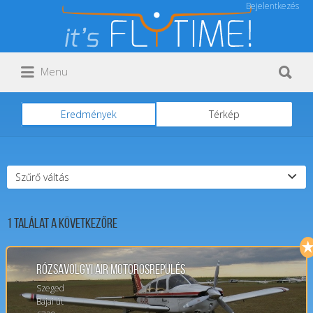
Bejelentkezés
Keresés:
Keresés:
Menu
Eredmények
Térkép
Szűrő váltás
1
Találat a következőre
Rózsavölgyi Air Motorosrepülés
Szeged
Bajai út