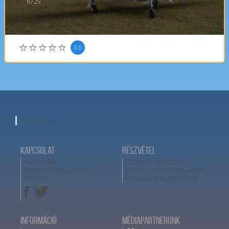
6729
0.0
Flytime
Kapcsolat
Részvétel
Kapcsolat
Szakmai adatbázis
Belépés/Regisztráció
Készíts okatatóanyagot!
Hírlevél
Publikálj a tudástárba!
Információ
Médiapartnerünk