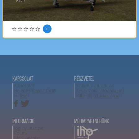
6729
0.0
Kapcsolat
Részvétel
Kapcsolat
Szakmai adatbázis
Belépés/Regisztráció
Készíts okatatóanyagot!
Hírlevél
Publikálj a tudástárba!
Információ
Médiapartnerünk
Jogi nyilatkozat
Rólunk
Médiaajánlat