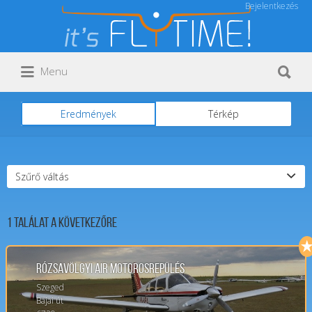
Bejelentkezés
Keresés:
Keresés:
Menu
Eredmények
Térkép
Szűrő váltás
1
Találat a következőre
Rózsavölgyi Air Motorosrepülés
Szeged
Bajai út