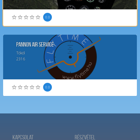
0.0
Pannon Air Service
Tököl
2316
0.0
Kapcsolat
Részvétel