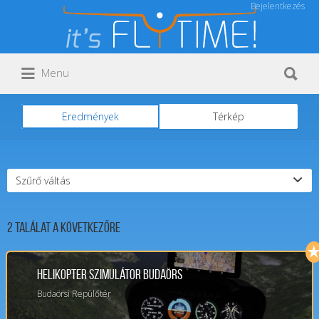
Bejelentkezés
Keresés:
Keresés:
Menu
Eredmények
Térkép
Szűrő váltás
2
Találat a következőre
Helikopter Szimulátor Budaörs
Budaörsi Repülőtér