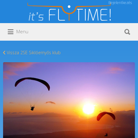
Bejelentkezés
Keresés:
Keresés:
Menu
Vissza 2SE Siklóernyős klub