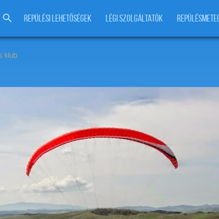
REPÜLÉSI LEHETŐSÉGEK
LÉGI SZOLGÁLTATÓK
REPÜLÉSMETE
s klub