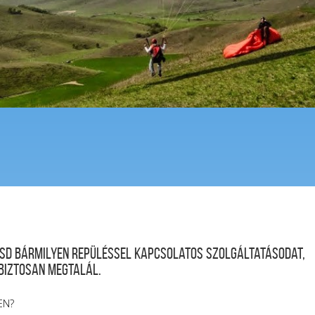
desd bármilyen repüléssel kapcsolatos szolgáltatásodat,
 biztosan megtalál.
EN?