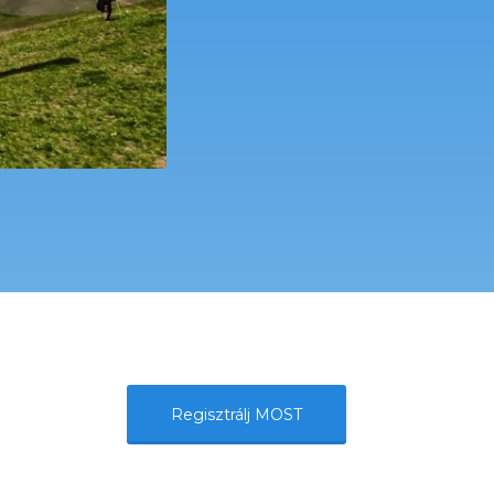
Regisztrálj MOST