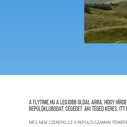
A FLYTIME.HU a legjobb oldal arra, hogy hír
repülőklubodat, cégedet. Aki téged keres, itt
MÉG NEM SZEREPELSZ A REPÜLŐ-SZAKMAI TÉRKÉP