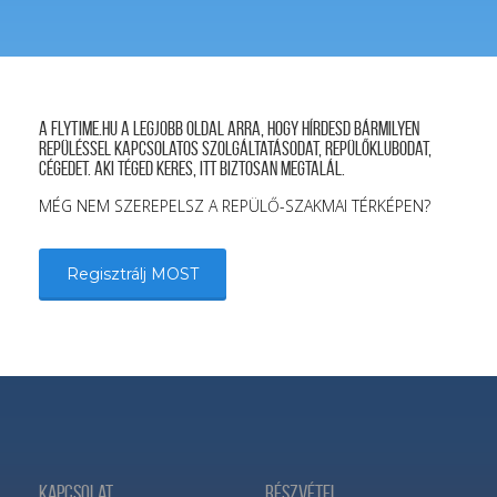
A FLYTIME.HU a legjobb oldal arra, hogy hírdesd bármilyen
repüléssel kapcsolatos szolgáltatásodat, repülőklubodat,
cégedet. Aki téged keres, itt biztosan megtalál.
MÉG NEM SZEREPELSZ A REPÜLŐ-SZAKMAI TÉRKÉPEN?
Regisztrálj MOST
Kapcsolat
Részvétel