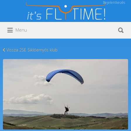
Bejelentkezés
Keresés:
Keresés:
Menu
Vissza 2SE Siklóernyős klub