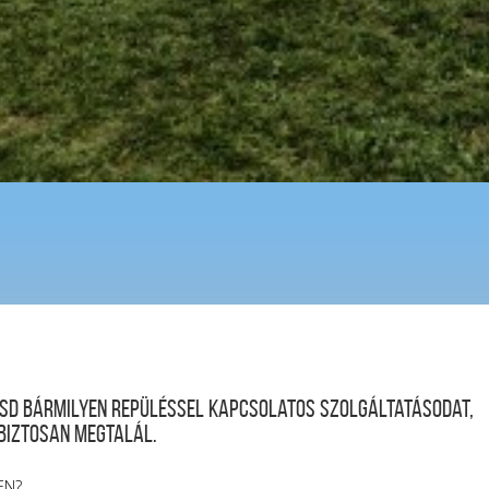
desd bármilyen repüléssel kapcsolatos szolgáltatásodat,
 biztosan megtalál.
EN?