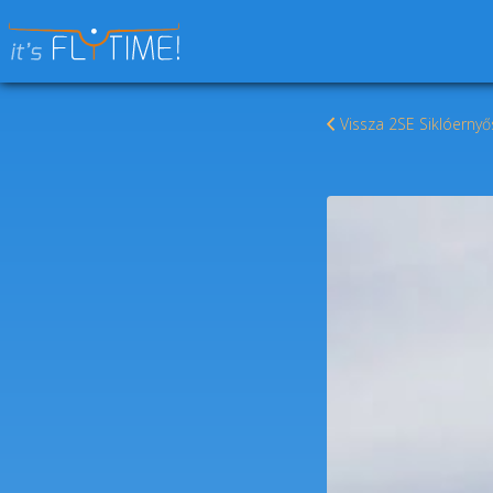
Keresés:
Vissza 2SE Siklóernyő