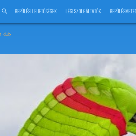
REPÜLÉSI LEHETŐSÉGEK
LÉGI SZOLGÁLTATÓK
REPÜLÉSMETE
s klub