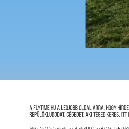
A FLYTIME.HU a legjobb oldal arra, hogy hír
repülőklubodat, cégedet. Aki téged keres, itt
MÉG NEM SZEREPELSZ A REPÜLŐ-SZAKMAI TÉRKÉP