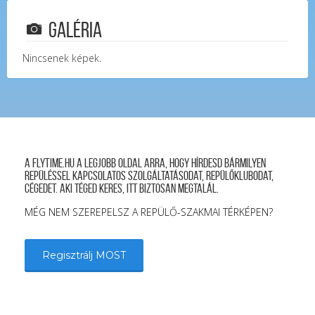
Galéria
Nincsenek képek.
A FLYTIME.HU a legjobb oldal arra, hogy hírdesd bármilyen
repüléssel kapcsolatos szolgáltatásodat, repülőklubodat,
cégedet. Aki téged keres, itt biztosan megtalál.
MÉG NEM SZEREPELSZ A REPÜLŐ-SZAKMAI TÉRKÉPEN?
Regisztrálj MOST