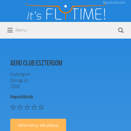
Bejelentkezés
Keresés:
Keresés:
Menu
Aero Club Esztergom
Esztergom
Dorogi út
2500
Repülőklub
Vélemény elküldése