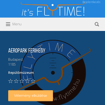
Bejelentkezés
Keresés:
Keresés:
Menu
Aeropark Ferihegy
Budapest
1185
Repülőmúzeum
Vélemény elküldése