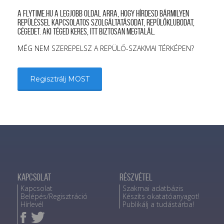
A FLYTIME.HU a legjobb oldal arra, hogy hírdesd bármilyen
repüléssel kapcsolatos szolgáltatásodat, repülőklubodat,
cégedet. Aki téged keres, itt biztosan megtalál.
MÉG NEM SZEREPELSZ A REPÜLŐ-SZAKMAI TÉRKÉPEN?
Regisztrálj MOST
Kapcsolat
Részvétel
Kapcsolat
Szakmai adatbázis
Belépés/Regisztráció
Készíts okatatóanyagot!
Hírlevél
Publikálj a tudástárba!