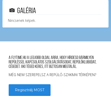
Galéria
Nincsenek képek.
A FLYTIME.HU a legjobb oldal arra, hogy hírdesd bármilyen
repüléssel kapcsolatos szolgáltatásodat, repülőklubodat,
cégedet. Aki téged keres, itt biztosan megtalál.
MÉG NEM SZEREPELSZ A REPÜLŐ-SZAKMAI TÉRKÉPEN?
Regisztrálj MOST