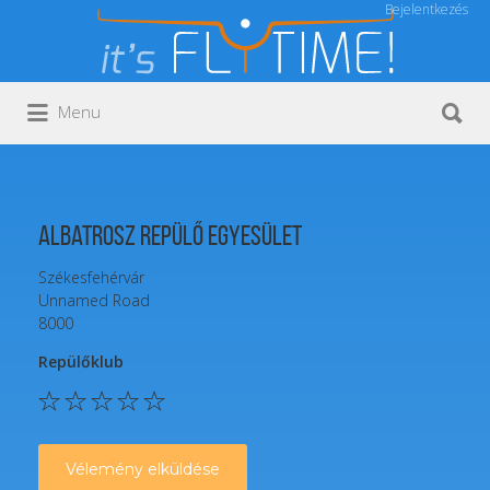
Bejelentkezés
Keresés:
Keresés:
Menu
Albatrosz Repülő Egyesület
Székesfehérvár
Unnamed Road
8000
Repülőklub
Vélemény elküldése