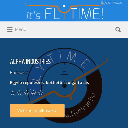
Bejelentkezés
Keresés:
Keresés:
Menu
Alpha Industries
Budapest
Egyéb repüléshez köthető szolgáltatás
Vélemény elküldése