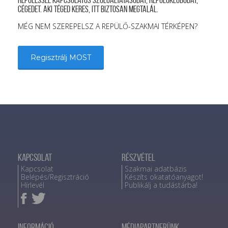
repüléssel kapcsolatos szolgáltatásodat, repülőklubodat,
cégedet. Aki téged keres, itt biztosan megtalál.
MÉG NEM SZEREPELSZ A REPÜLŐ-SZAKMAI TÉRKÉPEN?
Regisztrálj MOST
Kapcsolat
Részvétel
Kapcsolat
Szakmai adatbázis
Belépés/Regisztráció
Készíts okatatóanyagot!
Hírlevél
Publikálj a tudástárba!
Információ
Médiapartnerünk