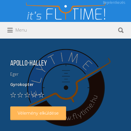
Bejelentkezés
Keresés:
Keresés:
Menu
Apollo-Halley
Eger
Gyrokopter
Vélemény elküldése