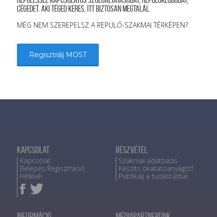
repüléssel kapcsolatos szolgáltatásodat, repülőklubodat,
cégedet. Aki téged keres, itt biztosan megtalál.
MÉG NEM SZEREPELSZ A REPÜLŐ-SZAKMAI TÉRKÉPEN?
Regisztrálj MOST
Kapcsolat
Részvétel
Kapcsolat
Szakmai adatbázis
Belépés/Regisztráció
Készíts okatatóanyagot!
Hírlevél
Publikálj a tudástárba!
Információ
Médiapartnerünk