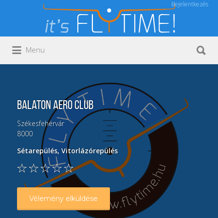
Bejelentkezés
Keresés:
Keresés:
Menu
Balaton Aero Club
Székesfehérvár
8000
Sétarepülés
,
Vitorlázórepülés
Vélemény elküldése