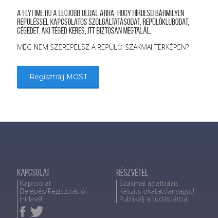
A FLYTIME.HU a legjobb oldal arra, hogy hírdesd bármilyen
repüléssel kapcsolatos szolgáltatásodat, repülőklubodat,
cégedet. Aki téged keres, itt biztosan megtalál.
MÉG NEM SZEREPELSZ A REPÜLŐ-SZAKMAI TÉRKÉPEN?
Regisztrálj MOST
Kapcsolat
Részvétel
Kapcsolat
Szakmai adatbázis
Belépés/Regisztráció
Készíts okatatóanyagot!
Hírlevél
Publikálj a tudástárba!