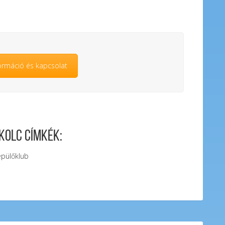
ormáció és kapcsolat
kolc Címkék:
epülőklub