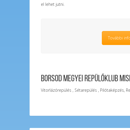
el lehet jutni.
További inf
Borsod Megyei Repülőklub Mis
Vitorlázórepülés , Sétarepülés , Pilótaképzés, R