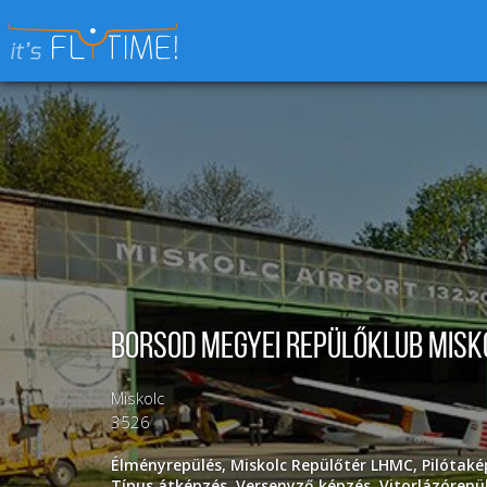
Keresés:
Borsod Megyei Repülőklub Misk
Miskolc
3526
Élményrepülés
,
Miskolc Repülőtér LHMC
,
Pilótaké
Típus átképzés
,
Versenyző képzés
,
Vitorlázórepü