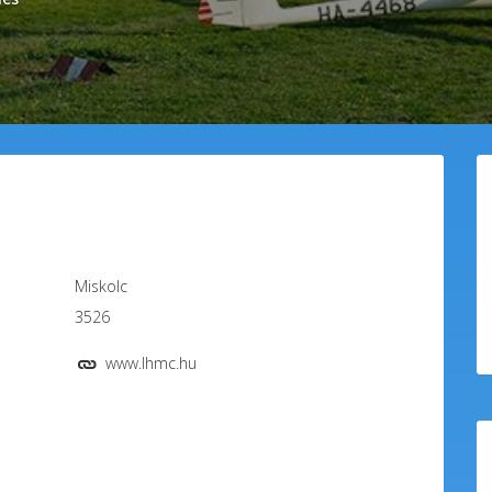
Miskolc
3526
www.lhmc.hu