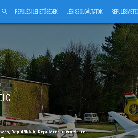
REPÜLÉSI LEHETŐSÉGEK
LÉGI SZOLGÁLTATÓK
REPÜLÉSMETE
olc
pzés
,
Repülőklub
,
Repülőtér üzemeltetés
,
lés