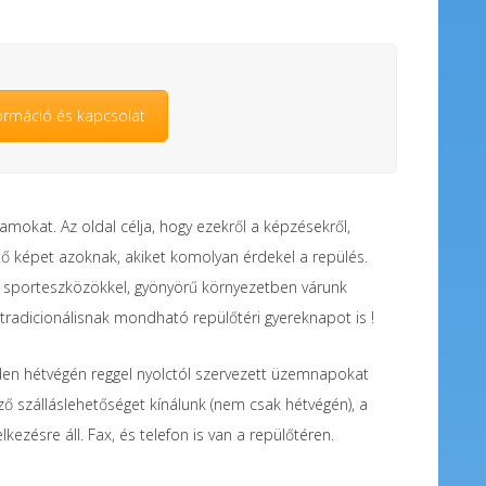
ormáció és kapcsolat
amokat. Az oldal célja, hogy ezekről a képzésekről,
tő képet azoknak, akiket komolyan érdekel a repülés.
lú sporteszközökkel, gyönyörű környezetben várunk
adicionálisnak mondható repülőtéri gyereknapot is !
inden hétvégén reggel nyolctól szervezett üzemnapokat
ző szálláslehetőséget kínálunk (nem csak hétvégén), a
delkezésre áll. Fax, és telefon is van a repülőtéren.