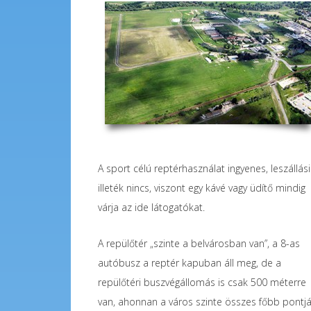
A sport célú reptérhasználat ingyenes, leszállási
illeték nincs, viszont egy kávé vagy üdítő mindig
várja az ide látogatókat.
A repülőtér „szinte a belvárosban van”, a 8-as
autóbusz a reptér kapuban áll meg, de a
repülőtéri buszvégállomás is csak 500 méterre
van, ahonnan a város szinte összes főbb pontj