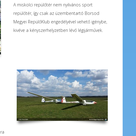
A miskolci repülőtér nem nyilvános sport
repülőtér, így csak az üzembentartó Borsod
Megyei RepülőKlub engedélyével vehető igénybe,
kivéve a kényszerhelyzetben lévő légijárművek.
ára