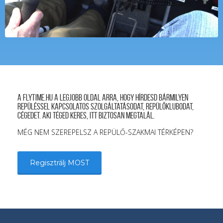
A FLYTIME.HU a legjobb oldal arra, hogy hírdesd bármilyen
repüléssel kapcsolatos szolgáltatásodat, repülőklubodat,
cégedet. Aki téged keres, itt biztosan megtalál.
MÉG NEM SZEREPELSZ A REPÜLŐ-SZAKMAI TÉRKÉPEN?
Regisztrálj MOST