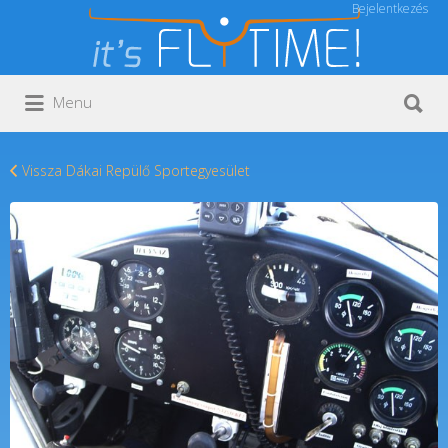
Bejelentkezés
Keresés:
Keresés:
Menu
Vissza Dákai Repülő Sportegyesület