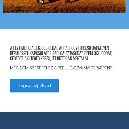
A FLYTIME.HU a legjobb oldal arra, hogy hírdesd bármilyen
repüléssel kapcsolatos szolgáltatásodat, repülőklubodat,
cégedet. Aki téged keres, itt biztosan megtalál.
MÉG NEM SZEREPELSZ A REPÜLŐ-SZAKMAI TÉRKÉPEN?
Regisztrálj MOST